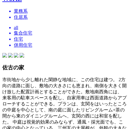
業務系
住居系
all
集合住宅
住宅
併用住宅
佐古の家
市街地から少し離れた閑静な地域に、この住宅は建つ。 2方
向の道路に面し、敷地の大きさにも恵まれ、南側を大きく開
け放した配置計画とすることができた。敷地南西角には、
来客用の駐車スペースを配し、自家用車は西面道路からアプ
ローチすることができる。プランは、玄関をはいったところ
の中庭を中心として、南の庭に面したリビングルーム+茶の
間から東のダイニングルームへ、玄関の西には和室を配し
た。 中庭は視覚的効果のみならず、通風・採光面でも、こ
の家の中心となっている。三州瓦の大屋根が、外観の大きな