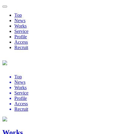
Top
News
Works
Service
Profile
Access
Recruit
Top
News
Works
Service
Profile
Access
Recruit
Works